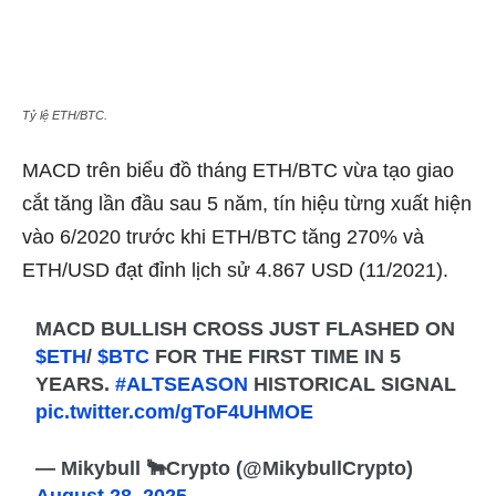
Tỷ lệ ETH/BTC.
MACD trên biểu đồ tháng ETH/BTC vừa tạo giao
cắt tăng lần đầu sau 5 năm, tín hiệu từng xuất hiện
vào 6/2020 trước khi ETH/BTC tăng 270% và
ETH/USD đạt đỉnh lịch sử 4.867 USD (11/2021).
MACD BULLISH CROSS JUST FLASHED ON
$ETH
/
$BTC
FOR THE FIRST TIME IN 5
YEARS.
#ALTSEASON
HISTORICAL SIGNAL
pic.twitter.com/gToF4UHMOE
— Mikybull 🐂Crypto (@MikybullCrypto)
August 28, 2025