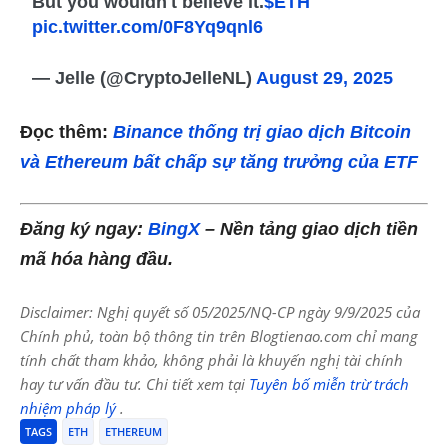
But you wouldn't believe it.
$ETH
pic.twitter.com/0F8Yq9qnl6
— Jelle (@CryptoJelleNL)
August 29, 2025
Đọc thêm:
Binance thống trị giao dịch Bitcoin
và Ethereum bất chấp sự tăng trưởng của ETF
Đăng ký ngay:
BingX
– Nền tảng giao dịch tiền
mã hóa hàng đầu.
Disclaimer: Nghị quyết số 05/2025/NQ-CP ngày 9/9/2025 của
Chính phủ, toàn bộ thông tin trên Blogtienao.com chỉ mang
tính chất tham khảo, không phải là khuyến nghị tài chính
hay tư vấn đầu tư. Chi tiết xem tại
Tuyên bố miễn trừ trách
nhiệm pháp lý
.
TAGS
ETH
ETHEREUM